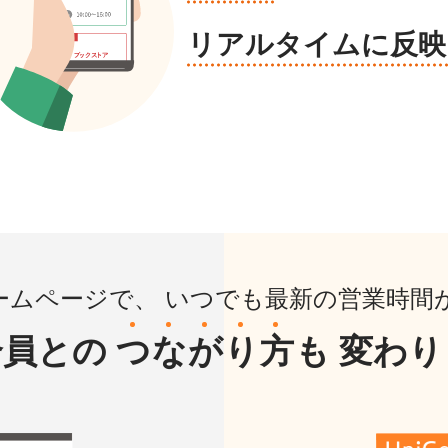
リアルタイムに反映
ームページで、
いつでも最新の営業時間
合員との
つ
な
が
り
方
も
変わり