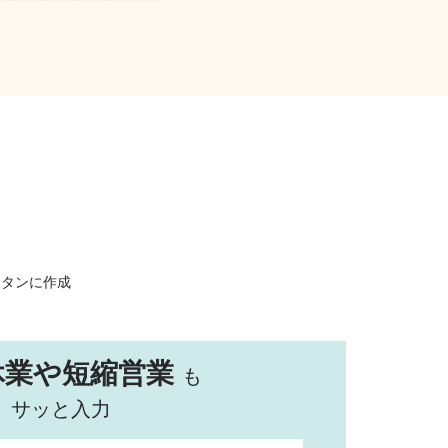
ンタンに作成
休業や短縮営業
も
サッと入力